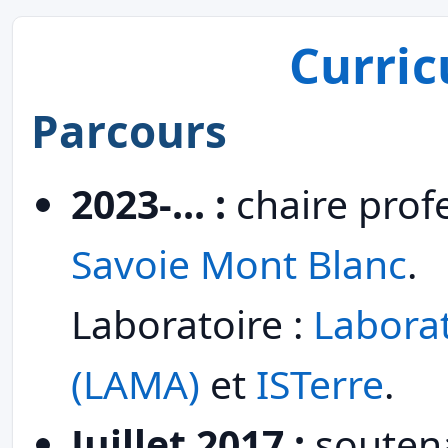
Curri
Parcours
2023-... :
chaire prof
Savoie Mont Blanc
.
Laboratoire :
Labora
(LAMA)
et
ISTerre
.
Juillet 2017 :
soutena