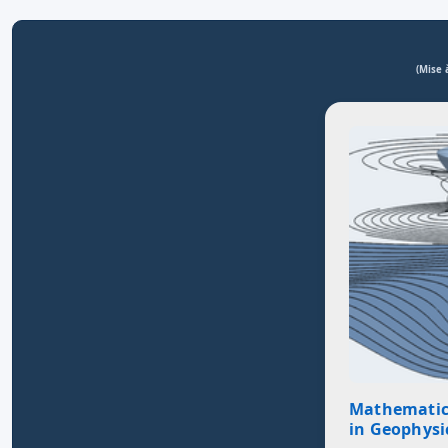
(Mise 
Mathematic
in Geophysi