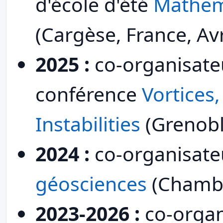
d'école d'été
Mathem
(Cargèse, France, Avri
2025 :
co-organisateu
conférence
Vortices
Instabilities
(Grenobl
2024 :
co-organisate
géosciences
(Chambé
2023-2026 :
co-organ