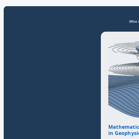
(Mise 
Mathematic
in Geophysi